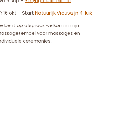
Wo 9 sep –
Yin yoga & klankbad
r 16 okt – Start
Natuurlijk
Vrouw
zijn
4-luik
e bent op afspraak welkom in mijn
Massagetempel voor massages en
ndividuele ceremonies.