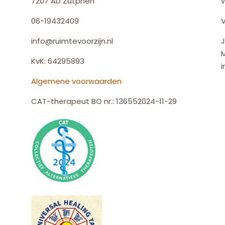
7207 AD Zutphen
06-19432409
V
info@ruimtevoorzijn.nl
J
KvK: 64295893
i
Algemene voorwaarden
CAT-therapeut BO nr.: 136552024-11-29