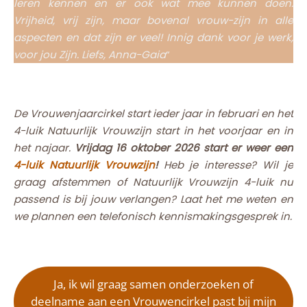
leren kennen en er ook wat mee kunnen doen.
Vrijheid, vrij zijn, maar bovenal vrouw-zijn in alle
aspecten en dat zijn er veel! Innig dank voor je werk,
voor jou Zijn. Liefs, Anna-Gaia
“
De Vrouwenjaarcirkel start ieder jaar in februari en het
4-luik Natuurlijk Vrouwzijn start in het voorjaar en in
het najaar.
Vrijdag 16 oktober 2026 start er weer een
4-luik Natuurlijk Vrouwzijn
!
Heb je interesse? Wil je
graag afstemmen of Natuurlijk Vrouwzijn 4-luik nu
passend is bij jouw verlangen? Laat het me weten en
we plannen een telefonisch kennismakingsgesprek in.
Ja, ik wil graag samen onderzoeken of
deelname aan een Vrouwencirkel past bij mijn