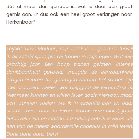
dát al meer dan genoeg is…wat is daar een groot
gemis aan. En dus ook een heel groot verlangen naar.
Herkenbaar?
Joyce
:
“Lieve Marleen, mijn dank is zo groot en terwijl
ik dit schrijf springen de tranen in mijn ogen. Wat een
prachtig jaar. Een hoop tranen gelaten, intense
dankbaarheid gevoeld, vreugde, de eenzaamheid
mogen ervaren, het gedragen worden, het samen zijn
met vrouwen, voelen wat diepgaande verbinding is.
Niet meer kunnen en willen leven zoals hiervoor, maar
echt kunnen voelen wie ik in essentie ben en daar
steeds meer naar te leven. Wauw deze cirkel, jouw
liefdevolle zijn en zachte aanraking heb ik ervaren als
een van de meest waardevolle cadeaus in mijn leven.
Dank dank dank. Liefs!”