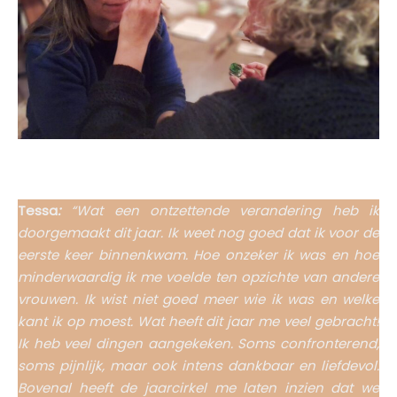
Tessa
:
“Wat een ontzettende verandering heb ik
doorgemaakt dit jaar. Ik weet nog goed dat ik voor de
eerste keer binnenkwam. Hoe onzeker ik was en hoe
minderwaardig ik me voelde ten opzichte van andere
vrouwen. Ik wist niet goed meer wie ik was en welke
kant ik op moest. Wat heeft dit jaar me veel gebracht!
Ik heb veel dingen aangekeken. Soms confronterend,
soms pijnlijk, maar ook intens dankbaar en liefdevol.
Bovenal heeft de jaarcirkel me laten inzien dat we