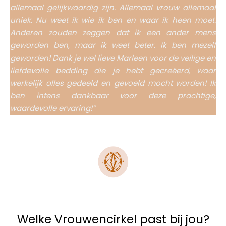
allemaal gelijkwaardig zijn. Allemaal vrouw allemaal
uniek. Nu weet ik wie ik ben en waar ik heen moet.
Anderen zouden zeggen dat ik een ander mens
geworden ben, maar ik weet beter. Ik ben mezelf
geworden! Dank je wel lieve Marleen voor de veilige en
liefdevolle bedding die je hebt gecreëerd, waar
werkelijk alles gedeeld en gevoeld mocht worden! Ik
ben intens dankbaar voor deze prachtige,
waardevolle ervaring!”
Welke Vrouwencirkel past bij jou?