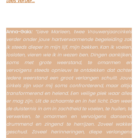
Lees verder…
Anna-Gaia
:
“
Lieve Marleen, twee Vrouwenjaarcirkels
verder onder jouw hartverwarmende begeleiding zak
ik steeds dieper in mijn lijf, mijn bekken. Kan ik voelen,
loslaten, vieren wie ik in wezen ben. Dingen aankijken,
soms met grote weerstand, te omarmen en
vervolgens steeds opnieuw te ontdekken dat achter
iedere weerstand een groot verlangen schuilt. Jouw
cirkels zijn voor mij soms confronterend, maar altijd
transformerend en helend. Een veilige plek waar alles
er mag zijn. Uit de schaamte en in het licht. Dan weer
de duisternis in om in zachtheid te voelen, te huilen, te
verwerken, te omarmen en vervolgens dansend,
drummend en zingend te herrijzen. Zoveel wakker
geschud. Zoveel herinneringen, diepe verlangens