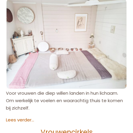
Voor vrouwen die diep willen landen in hun lichaam.
Om werkelijk te voelen en waarachtig thuis te komen
bij zichzelf.
Lees verder…
Vrouwencirkels