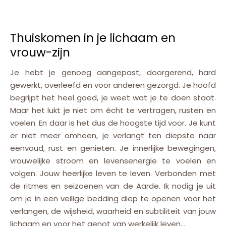
Thuiskomen in je lichaam en
vrouw-zijn
Je hebt je genoeg aangepast, doorgerend, hard
gewerkt, overleefd en voor anderen gezorgd. Je hoofd
begrijpt het heel goed, je weet wat je te doen staat.
Maar het lukt je niet om écht te vertragen, rusten en
voelen. En daar is het dus de hoogste tijd voor. Je kunt
er niet meer omheen, je verlangt ten diepste naar
eenvoud, rust en genieten. Je innerlijke bewegingen,
vrouwelijke stroom en levensenergie te voelen en
volgen. Jouw heerlijke leven te leven. Verbonden met
de ritmes en seizoenen van de Aarde. Ik nodig je uit
om je in een veilige bedding diep te openen voor het
verlangen, de wijsheid, waarheid en subtiliteit van jouw
lichaam en voor het genot van werkelijk leven…