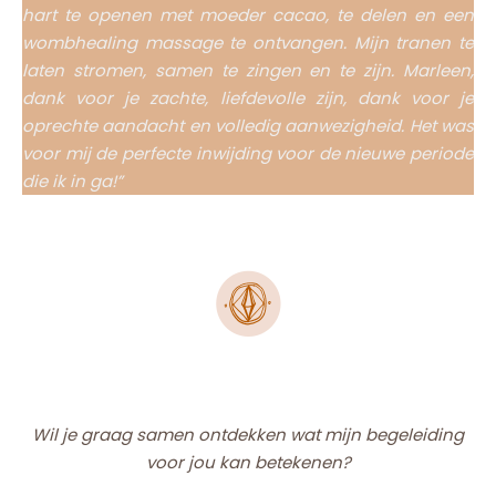
hart te openen met moeder cacao, te delen en een
wombhealing massage te ontvangen. Mijn tranen te
laten stromen, samen te zingen en te zijn. Marleen,
dank voor je zachte, liefdevolle zijn, dank voor je
oprechte aandacht en volledig aanwezigheid. Het was
voor mij de perfecte inwijding voor de nieuwe periode
die ik in ga!”
Wil je graag samen ontdekken wat mijn begeleiding
voor jou kan betekenen?