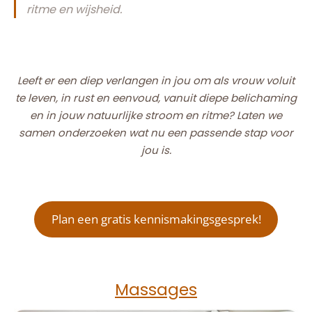
ritme en wijsheid.
Leeft er een diep verlangen in jou om als vrouw voluit
te leven, in rust en eenvoud, vanuit diepe belichaming
en in jouw natuurlijke stroom en ritme? Laten we
samen onderzoeken wat nu een passende stap voor
jou is.
Plan een gratis kennismakingsgesprek!
Massages