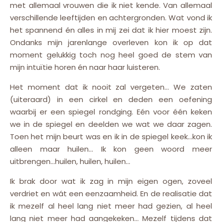
met allemaal vrouwen die ik niet kende. Van allemaal
verschillende leeftijden en achtergronden. Wat vond ik
het spannend én alles in mij zei dat ik hier moest zijn.
Ondanks mijn jarenlange overleven kon ik op dat
moment gelukkig toch nog heel goed de stem van
mijn intuïtie horen én naar haar luisteren.
Het moment dat ik nooit zal vergeten… We zaten
(uiteraard) in een cirkel en deden een oefening
waarbij er een spiegel rondging. Eén voor één keken
we in de spiegel en deelden we wat we daar zagen.
Toen het mijn beurt was en ik in de spiegel keek…kon ik
alleen maar huilen… Ik kon geen woord meer
uitbrengen…huilen, huilen, huilen…
Ik brak door wat ik zag in mijn eigen ogen, zoveel
verdriet en wát een eenzaamheid. En de realisatie dat
ik mezelf al heel lang niet meer had gezien, al heel
lang niet meer had aangekeken… Mezelf tijdens dat