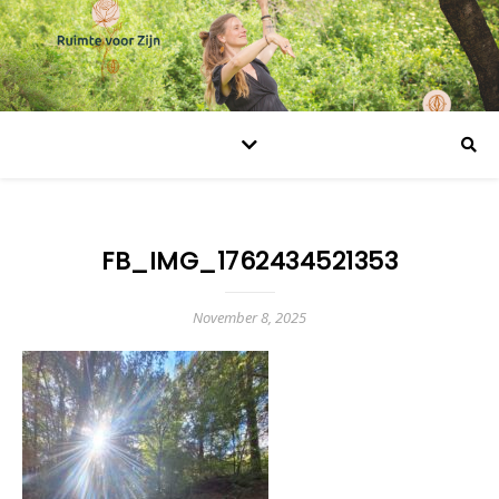
FB_IMG_1762434521353
November 8, 2025