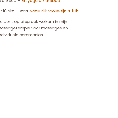
Wo 9 sep –
Yin yoga & klankbad
r 16 okt – Start
Natuurlijk
Vrouw
zijn
4-luik
e bent op afspraak welkom in mijn
Massagetempel voor massages en
ndividuele ceremonies.