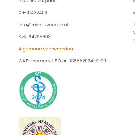
7207 AD Zutphen
06-19432409
V
info@ruimtevoorzijn.nl
J
KvK: 64295893
i
Algemene voorwaarden
CAT-therapeut BO nr.: 136552024-11-29