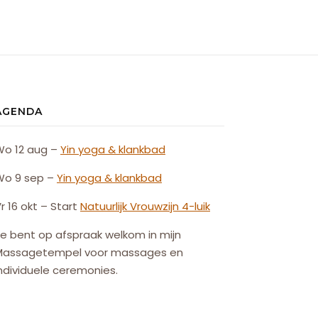
AGENDA
Wo 12 aug –
Yin yoga & klankbad
Wo 9 sep –
Yin yoga & klankbad
r 16 okt – Start
Natuurlijk
Vrouw
zijn
4-luik
e bent op afspraak welkom in mijn
Massagetempel voor massages en
ndividuele ceremonies.