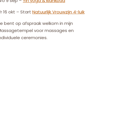
Wo 9 sep –
Yin yoga & klankbad
r 16 okt – Start
Natuurlijk
Vrouw
zijn
4-luik
e bent op afspraak welkom in mijn
Massagetempel voor massages en
ndividuele ceremonies.