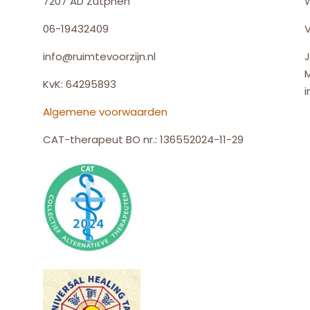
7207 AD Zutphen
06-19432409
V
info@ruimtevoorzijn.nl
J
KvK: 64295893
i
Algemene voorwaarden
CAT-therapeut BO nr.: 136552024-11-29