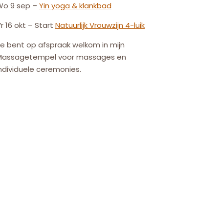
Wo 9 sep –
Yin yoga & klankbad
r 16 okt – Start
Natuurlijk
Vrouw
zijn
4-luik
e bent op afspraak welkom in mijn
Massagetempel voor massages en
ndividuele ceremonies.