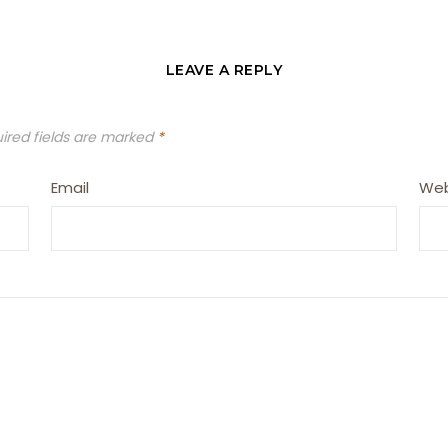
LEAVE A REPLY
ired fields are marked
*
Email
Web