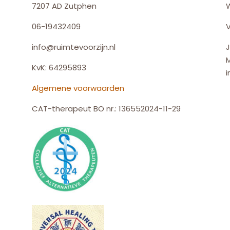
7207 AD Zutphen
06-19432409
V
info@ruimtevoorzijn.nl
J
KvK: 64295893
i
Algemene voorwaarden
CAT-therapeut BO nr.: 136552024-11-29