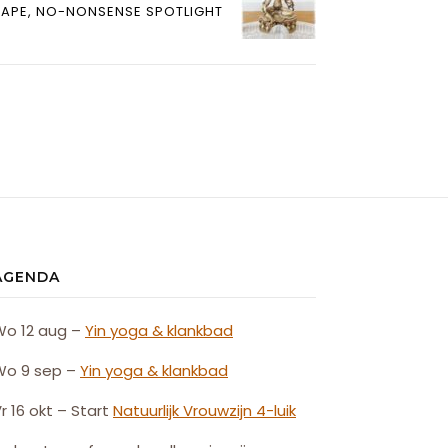
SCAPE, NO-NONSENSE SPOTLIGHT
AGENDA
Wo 12 aug –
Yin yoga & klankbad
Wo 9 sep –
Yin yoga & klankbad
r 16 okt – Start
Natuurlijk
Vrouw
zijn
4-luik