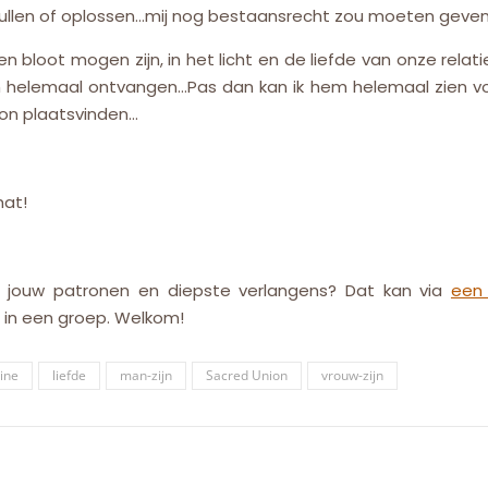
 vullen of oplossen…mij nog bestaansrecht zou moeten geve
n bloot mogen zijn, in het licht en de liefde van onze relat
 helemaal ontvangen…Pas dan kan ik hem helemaal zien voor
ion plaatsvinden…
hat!
en in jouw patronen en diepste verlangens? Dat kan via
een 
s in een groep. Welkom!
ine
liefde
man-zijn
Sacred Union
vrouw-zijn