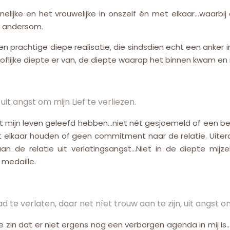
ijke en het vrouwelijke in onszelf én met elkaar…waarbij de 
en andersom.
 prachtige diepe realisatie, die sindsdien echt een anker in
oflijke diepte er van, de diepte waarop het binnen kwam en i
 uit angst om mijn Lief te verliezen.
et níet mijn leven geleefd hebben…niet nét gesjoemeld of ee
t elkaar houden of geen commitment naar de relatie. Uiteraa
aan de relatie uit verlatingsangst…Niet in de diepte mi
 medaille.
ad te verlaten, daar net níet trouw aan te zijn, uit angst 
die zin dat er niet ergens nog een verborgen agenda in mij is