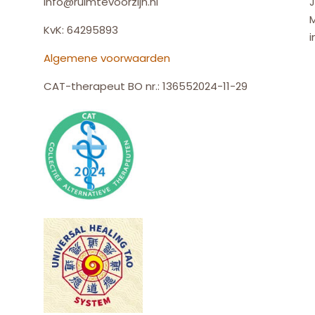
info@ruimtevoorzijn.nl
J
KvK: 64295893
i
Algemene voorwaarden
CAT-therapeut BO nr.: 136552024-11-29