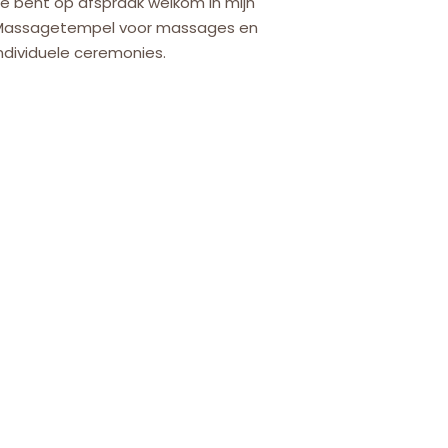
e bent op afspraak welkom in mijn
Massagetempel voor massages en
ndividuele ceremonies.