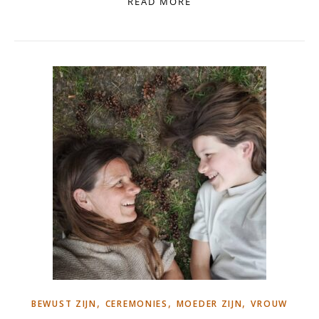
READ MORE
,
,
,
BEWUST ZIJN
CEREMONIES
MOEDER ZIJN
VROUW