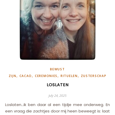
BEWUST
,
,
,
,
ZIJN
CACAO
CEREMONIES
RITUELEN
ZUSTERSCHAP
LOSLATEN
July 24, 2025
Loslaten…ik ben daar al een tijdje mee onderweg. En
een vraag die zachtjes door mij heen beweegt is: laat