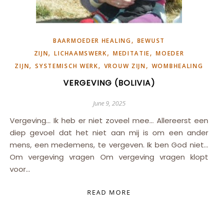
,
BAARMOEDER HEALING
BEWUST
,
,
,
ZIJN
LICHAAMSWERK
MEDITATIE
MOEDER
,
,
,
ZIJN
SYSTEMISCH WERK
VROUW ZIJN
WOMBHEALING
VERGEVING (BOLIVIA)
June 9, 2025
Vergeving… Ik heb er niet zoveel mee… Allereerst een
diep gevoel dat het niet aan mij is om een ander
mens, een medemens, te vergeven. Ik ben God niet…
Om vergeving vragen Om vergeving vragen klopt
voor…
READ MORE