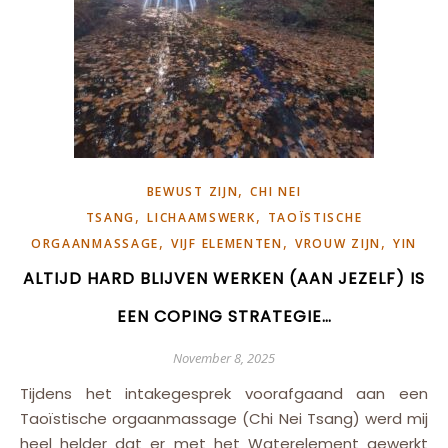
,
BEWUST ZIJN
CHI NEI
,
,
TSANG
LICHAAMSWERK
TAOÏSTISCHE
,
,
,
ORGAANMASSAGE
VIJF ELEMENTEN
VROUW ZIJN
YIN
ALTIJD HARD BLIJVEN WERKEN (AAN JEZELF) IS
EEN COPING STRATEGIE…
November 8, 2025
Tijdens het intakegesprek voorafgaand aan een
Taoïstische orgaanmassage (Chi Nei Tsang) werd mij
heel helder dat er met het Waterelement gewerkt