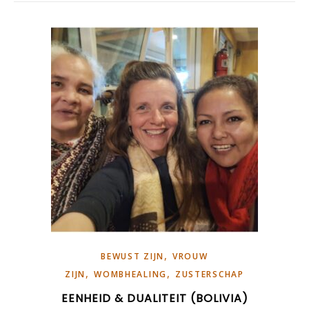
,
BEWUST ZIJN
VROUW
,
,
ZIJN
WOMBHEALING
ZUSTERSCHAP
EENHEID & DUALITEIT (BOLIVIA)