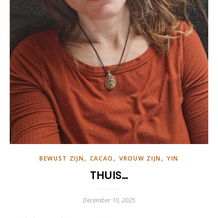
,
,
,
BEWUST ZIJN
CACAO
VROUW ZIJN
YIN
THUIS…
December 10, 2025