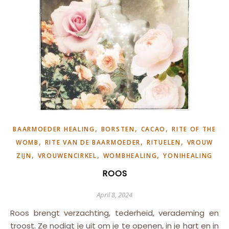
,
,
,
BAARMOEDER HEALING
BORSTEN
CACAO
RITE OF THE
,
,
,
WOMB
RITE VAN DE BAARMOEDER
RITUELEN
VROUW
,
,
,
ZIJN
VROUWENCIRKEL
WOMBHEALING
YONIHEALING
ROOS
April 8, 2024
Roos brengt verzachting, tederheid, verademing en
troost. Ze nodigt je uit om je te openen, in je hart en in