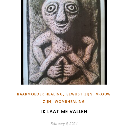
,
,
BAARMOEDER HEALING
BEWUST ZIJN
VROUW
,
ZIJN
WOMBHEALING
IK LAAT ME VALLEN
February 6, 2024