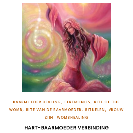
,
,
BAARMOEDER HEALING
CEREMONIES
RITE OF THE
,
,
,
WOMB
RITE VAN DE BAARMOEDER
RITUELEN
VROUW
,
ZIJN
WOMBHEALING
HART-BAARMOEDER VERBINDING