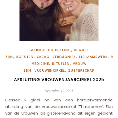
,
BAARMOEDER HEALING
BEWUST
,
,
,
,
,
ZIJN
BORSTEN
CACAO
CEREMONIES
LICHAAMSWERK
MUS
,
,
MEDICINE
RITUELEN
VROUW
,
,
ZIJN
VROUWENCIRKEL
ZUSTERSCHAP
AFSLUITING VROUWENJAARCIRKEL 2025
December 10, 2025
Blessed….ik gloei na van een hartverwarmende
afsluiting van de Vrouwenjaarcirkel ‘Thuiskomen’. Één
van de vrouwen las gisterenavond dit eigen gedicht