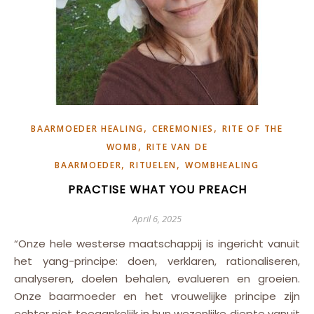
,
,
BAARMOEDER HEALING
CEREMONIES
RITE OF THE
,
WOMB
RITE VAN DE
,
,
BAARMOEDER
RITUELEN
WOMBHEALING
PRACTISE WHAT YOU PREACH
April 6, 2025
“Onze hele westerse maatschappij is ingericht vanuit
het yang-principe: doen, verklaren, rationaliseren,
analyseren, doelen behalen, evalueren en groeien.
Onze baarmoeder en het vrouwelijke principe zijn
echter niet toegankelijk in hun wezenlijke diepte vanuit