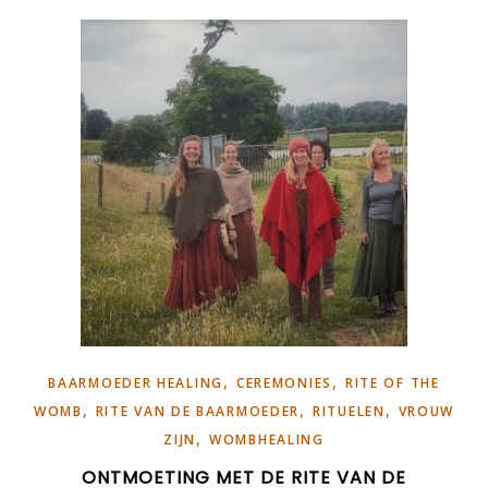
,
,
BAARMOEDER HEALING
CEREMONIES
RITE OF THE
,
,
,
WOMB
RITE VAN DE BAARMOEDER
RITUELEN
VROUW
,
ZIJN
WOMBHEALING
ONTMOETING MET DE RITE VAN DE