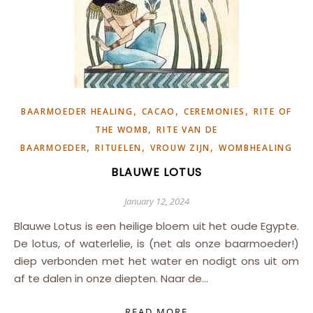
,
,
,
BAARMOEDER HEALING
CACAO
CEREMONIES
RITE OF
,
THE WOMB
RITE VAN DE
,
,
,
BAARMOEDER
RITUELEN
VROUW ZIJN
WOMBHEALING
BLAUWE LOTUS
January 12, 2024
Blauwe Lotus is een heilige bloem uit het oude Egypte.
De lotus, of waterlelie, is (net als onze baarmoeder!)
diep verbonden met het water en nodigt ons uit om
af te dalen in onze diepten. Naar de…
READ MORE