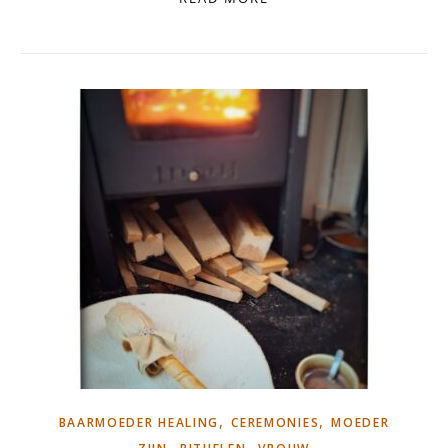
,
,
BAARMOEDER HEALING
CEREMONIES
MOEDER
,
,