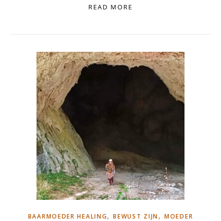
READ MORE
,
,
BAARMOEDER HEALING
BEWUST ZIJN
MOEDER