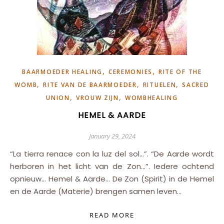
,
,
BAARMOEDER HEALING
CEREMONIES
RITE OF THE
,
,
,
WOMB
RITE VAN DE BAARMOEDER
RITUELEN
SACRED
,
,
UNION
VROUW ZIJN
WOMBHEALING
HEMEL & AARDE
January 29, 2024
“La tierra renace con la luz del sol…”. “De Aarde wordt
herboren in het licht van de Zon…”. Iedere ochtend
opnieuw… Hemel & Aarde… De Zon (Spirit) in de Hemel
en de Aarde (Materie) brengen samen leven…
READ MORE