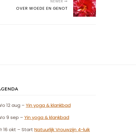
NEWER
OVER WOEDE EN GENOT
AGENDA
Wo 12 aug –
Yin yoga & klankbad
Wo 9 sep –
Yin yoga & klankbad
r 16 okt – Start
Natuurlijk
Vrouw
zijn
4-luik