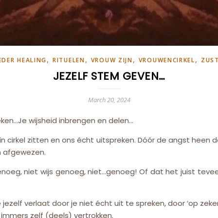
,
,
,
,
DER HEALING
RITUELEN
VROUW ZIJN
VROUWENCIRKEL
ZUS
JEZELF STEM GEVEN…
March 20, 2024
ken…Je wijsheid inbrengen en delen…
 in cirkel zitten en ons écht uitspreken. Dóór de angst heen 
n afgewezen.
noeg, niet wijs genoeg, niet…genoeg! Of dat het juist teveel 
 jezelf verlaat door je niet écht uit te spreken, door ‘op zeke
immers zelf (deels) vertrokken.