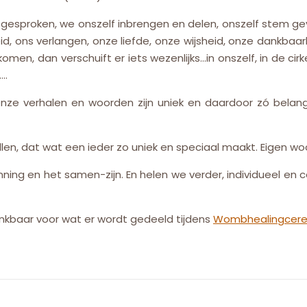
esproken, we onszelf inbrengen en delen, onszelf stem geven
id, ons verlangen, onze liefde, onze wijsheid, onze dankbaar
n, dan verschuift er iets wezenlijks…in onszelf, in de cirke
….
ze verhalen en woorden zijn uniek en daardoor zó belangrijk,
len, dat wat een ieder zo uniek en speciaal maakt. Eigen woo
ing en het samen-zijn. En helen we verder, individueel en col
ankbaar voor wat er wordt gedeeld tijdens
Wombhealingcer