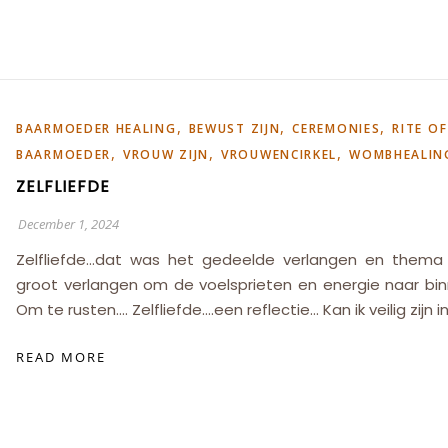
,
,
,
BAARMOEDER HEALING
BEWUST ZIJN
CEREMONIES
RITE O
,
,
,
BAARMOEDER
VROUW ZIJN
VROUWENCIRKEL
WOMBHEALIN
ZELFLIEFDE
December 1, 2024
Zelfliefde…dat was het gedeelde verlangen en thema
groot verlangen om de voelsprieten en energie naar binn
Om te rusten…. Zelfliefde….een reflectie… Kan ik veilig zijn i
READ MORE