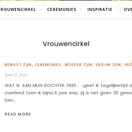
VROUWENCIRKEL
CEREMONIES
INSPIRATIE
OVE
Vrouwencirkel
,
,
,
,
BEWUST ZIJN
CEREMONIES
MOEDER ZIJN
VROUW ZIJN
VR
June 15, 2026
WAT IK AAN MIJN DOCHTER GEEF… …geef ik tegelijkertijd óó
overleed toen ik bijna 6 jaar was, zij is net geen 30 gewo
ben…
READ MORE