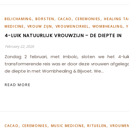
,
,
,
,
BELICHAMING
BORSTEN
CACAO
CEREMONIES
HEALING T
,
,
,
,
MEDICINE
VROUW ZIJN
VROUWENCIRKEL
WOMBHEALING
Y
4-LUIK NATUURLIJK VROUWZIJN – DE DIEPTE IN
February 22, 2026
Zondag 2 februari, met Imbolc, sloten we het 4-luik
transformerende reis was er door deze vrouwen afgele
de diepte in met Wombhealing & Bijvoet. We…
READ MORE
,
,
,
,
CACAO
CEREMONIES
MUSIC MEDICINE
RITUELEN
VROUWEN