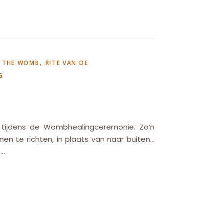
,
F THE WOMB
RITE VAN DE
G
 tijdens de Wombhealingceremonie. Zo’n
en te richten, in plaats van naar buiten…
n…