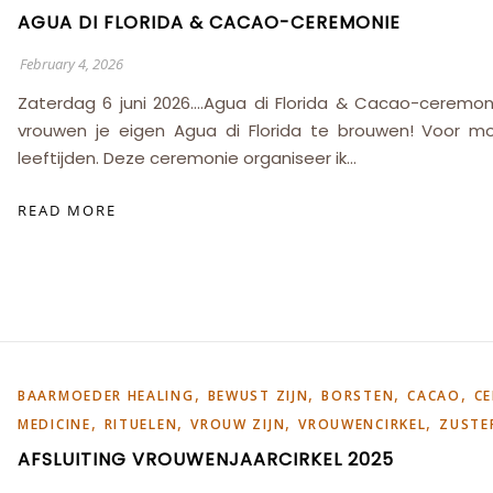
AGUA DI FLORIDA & CACAO-CEREMONIE
February 4, 2026
Zaterdag 6 juni 2026….Agua di Florida & Cacao-ceremoni
vrouwen je eigen Agua di Florida te brouwen! Voor m
leeftijden. Deze ceremonie organiseer ik…
READ MORE
,
,
,
,
BAARMOEDER HEALING
BEWUST ZIJN
BORSTEN
CACAO
C
,
,
,
,
MEDICINE
RITUELEN
VROUW ZIJN
VROUWENCIRKEL
ZUSTE
AFSLUITING VROUWENJAARCIRKEL 2025