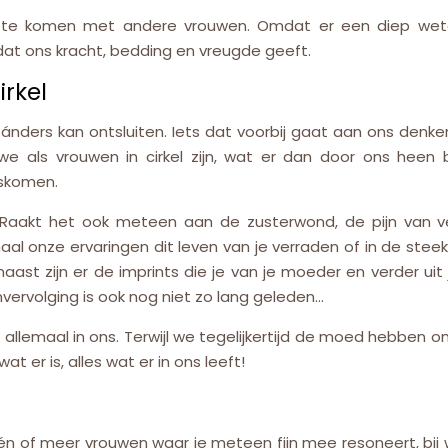
te komen met andere vrouwen. Omdat er een diep weten
 dat ons kracht, bedding en vreugde geeft.
rkel
 ánders kan ontsluiten. Iets dat voorbij gaat aan ons denke
we als vrouwen in cirkel zijn, wat er dan door ons hee
iskomen.
d. Raakt het ook meteen aan de zusterwond, de pijn van v
l onze ervaringen dit leven van je verraden of in de ste
aast zijn er de imprints die je van je moeder en verder uit
vervolging is ook nog niet zo lang geleden…
 allemaal in ons. Terwijl we tegelijkertijd de moed hebben 
t er is, alles wat er in ons leeft!
ijd één of meer vrouwen waar je meteen fijn mee resoneert, bij 