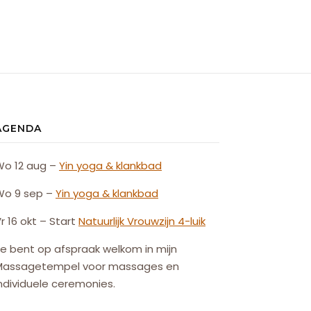
AGENDA
Wo 12 aug –
Yin yoga & klankbad
Wo 9 sep –
Yin yoga & klankbad
r 16 okt – Start
Natuurlijk
Vrouw
zijn
4-luik
e bent op afspraak welkom in mijn
Massagetempel voor massages en
ndividuele ceremonies.