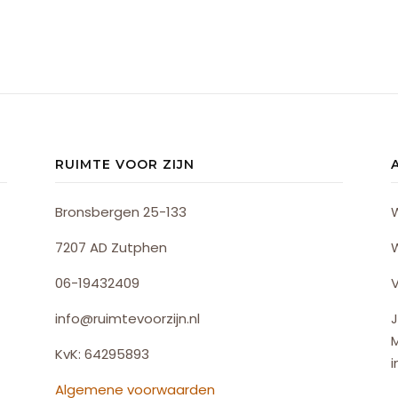
RUIMTE VOOR ZIJN
Bronsbergen 25-133
7207 AD Zutphen
06-19432409
V
info@ruimtevoorzijn.nl
J
KvK: 64295893
i
Algemene voorwaarden