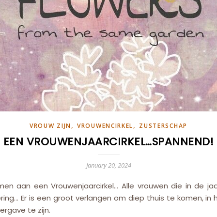
,
,
VROUW ZIJN
VROUWENCIRKEL
ZUSTERSCHAP
EEN VROUWENJAARCIRKEL…SPANNEND!
January 20, 2024
n aan een Vrouwenjaarcirkel… Alle vrouwen die in de jaar
istering… Er is een groot verlangen om diep thuis te komen, in
rgave te zijn.