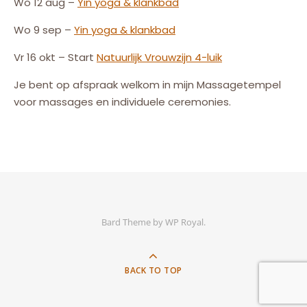
Wo 12 aug –
Yin yoga & klankbad
Wo 9 sep –
Yin yoga & klankbad
Vr 16 okt – Start
Natuurlijk
Vrouw
zijn
4-luik
Je bent op afspraak welkom in mijn Massagetempel
voor massages en individuele ceremonies.
Bard Theme by
WP Royal
.
BACK TO TOP