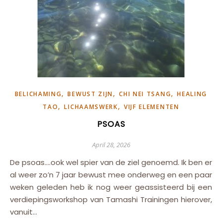
,
,
,
BELICHAMING
BEWUST ZIJN
CHI NEI TSANG
HEALING
,
,
TAO
LICHAAMSWERK
VIJF ELEMENTEN
PSOAS
April 28, 2026
De psoas….ook wel spier van de ziel genoemd. Ik ben er
al weer zo’n 7 jaar bewust mee onderweg en een paar
weken geleden heb ik nog weer geassisteerd bij een
verdiepingsworkshop van Tamashi Trainingen hierover,
vanuit…