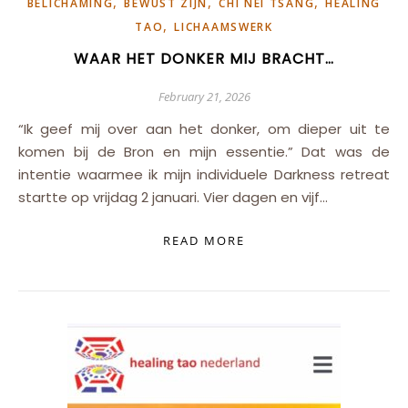
,
,
,
BELICHAMING
BEWUST ZIJN
CHI NEI TSANG
HEALING
,
TAO
LICHAAMSWERK
WAAR HET DONKER MIJ BRACHT…
February 21, 2026
“Ik geef mij over aan het donker, om dieper uit te
komen bij de Bron en mijn essentie.” Dat was de
intentie waarmee ik mijn individuele Darkness retreat
startte op vrijdag 2 januari. Vier dagen en vijf…
READ MORE