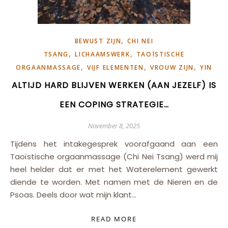
,
BEWUST ZIJN
CHI NEI
,
,
TSANG
LICHAAMSWERK
TAOÏSTISCHE
,
,
,
ORGAANMASSAGE
VIJF ELEMENTEN
VROUW ZIJN
YIN
ALTIJD HARD BLIJVEN WERKEN (AAN JEZELF) IS
EEN COPING STRATEGIE…
November 8, 2025
Tijdens het intakegesprek voorafgaand aan een
Taoïstische orgaanmassage (Chi Nei Tsang) werd mij
heel helder dat er met het Waterelement gewerkt
diende te worden. Met namen met de Nieren en de
Psoas. Deels door wat mijn klant…
READ MORE