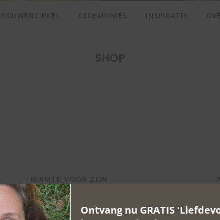
VROUWENCIRKEL
CEREMONIES
INSPIRATIE
OVE
SHOP
RUIMTE VOOR ZIJN
Bronsbergen 25-133
Ontvang nu GRATIS 'Liefdevol