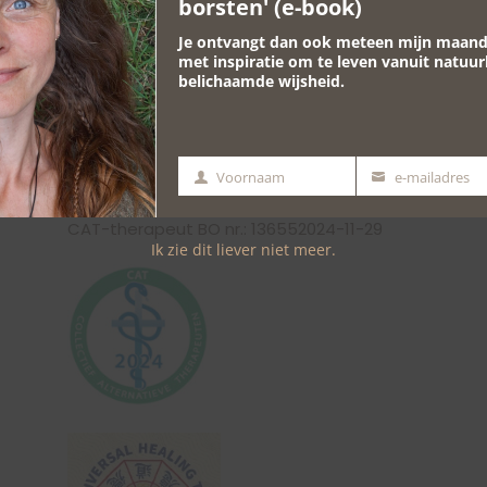
borsten' (e-book)
7207 AD Zutphen
Je ontvangt dan ook meteen mijn maande
06-19432409
V
met inspiratie om te leven vanuit natuur
belichaamde wijsheid.
info@ruimtevoorzijn.nl
J
KvK: 64295893
i
Voornaam
e-mailadres
Algemene voorwaarden
Voornaam
e-
mailadres
CAT-therapeut BO nr.: 136552024-11-29
Ik zie dit liever niet meer.