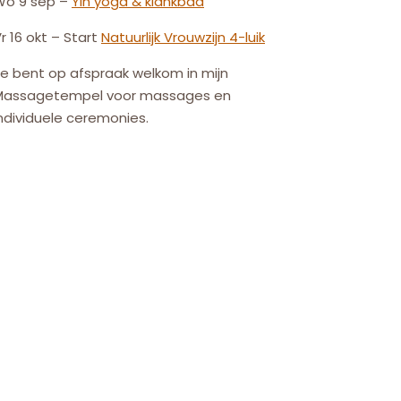
Wo 9 sep –
Yin yoga & klankbad
r 16 okt – Start
Natuurlijk
Vrouw
zijn
4-luik
e bent op afspraak welkom in mijn
Massagetempel voor massages en
ndividuele ceremonies.