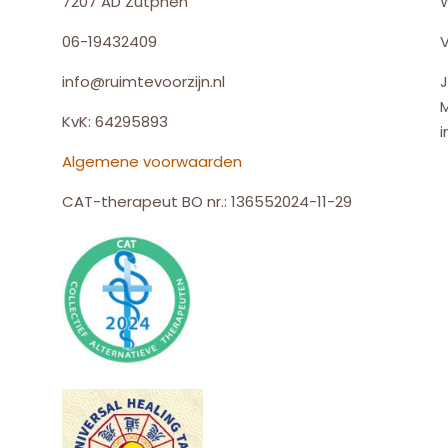
7207 AD Zutphen
06-19432409
V
info@ruimtevoorzijn.nl
J
KvK: 64295893
i
Algemene voorwaarden
CAT-therapeut BO nr.: 136552024-11-29