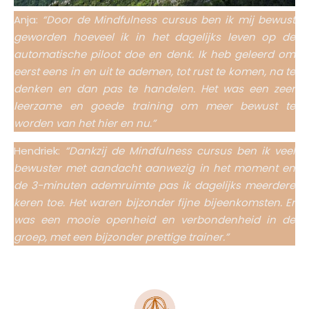
Anja:
“Door de Mindfulness cursus ben ik mij bewust
geworden hoeveel ik in het dagelijks leven op de
automatische piloot doe en denk. Ik heb geleerd om
eerst eens in en uit te ademen, tot rust te komen, na te
denken en dan pas te handelen. Het was een zeer
leerzame en goede training om meer bewust te
worden van het hier en nu.”
Hendriek:
“Dankzij de Mindfulness cursus ben ik veel
bewuster met aandacht aanwezig in het moment en
de 3-minuten ademruimte pas ik dagelijks meerdere
keren toe. Het waren bijzonder fijne bijeenkomsten. Er
was een mooie openheid en verbondenheid in de
groep, met een bijzonder prettige trainer.”