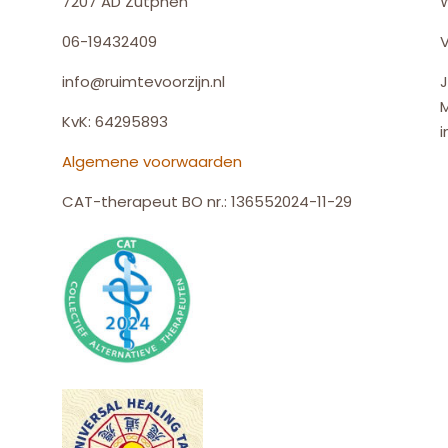
7207 AD Zutphen
06-19432409
V
info@ruimtevoorzijn.nl
J
KvK: 64295893
i
Algemene voorwaarden
CAT-therapeut BO nr.: 136552024-11-29