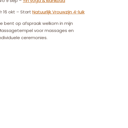
Wo 9 sep –
Yin yoga & klankbad
r 16 okt – Start
Natuurlijk
Vrouw
zijn
4-luik
e bent op afspraak welkom in mijn
Massagetempel voor massages en
ndividuele ceremonies.