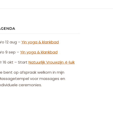
AGENDA
Wo 12 aug –
Yin yoga & klankbad
Wo 9 sep –
Yin yoga & klankbad
r 16 okt – Start
Natuurlijk
Vrouw
zijn
4-luik
e bent op afspraak welkom in mijn
Massagetempel voor massages en
ndividuele ceremonies.