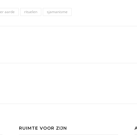
er aarde
rituelen
sjamanisme
RUIMTE VOOR ZIJN