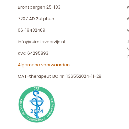
Bronsbergen 25-133
7207 AD Zutphen
06-19432409
V
info@ruimtevoorzijn.nl
J
KvK: 64295893
i
Algemene voorwaarden
CAT-therapeut BO nr.: 136552024-11-29