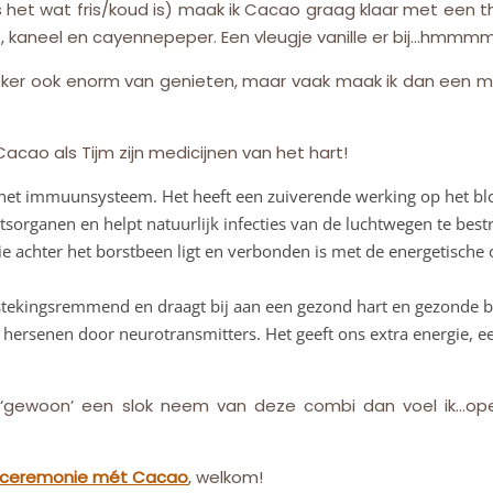
 als het wat fris/koud is) maak ik Cacao graag klaar met een
, kaneel en cayennepeper. Een vleugje vanille er bij…hmmmm
zeker ook enorm van genieten, maar vaak maak ik dan een m
cao als Tijm zijn medicijnen van het hart!
 het immuunsysteem. Het heeft een zuiverende werking op het blo
sorganen en helpt natuurlijk infecties van de luchtwegen te bestr
ie achter het borstbeen ligt en verbonden is met de energetische o
tstekingsremmend en draagt bij aan een gezond hart en gezonde 
e hersenen door neurotransmitters. Het geeft ons extra energie, e
en ‘gewoon’ een slok neem van deze combi dan voel ik…open
ceremonie mét Cacao
, welkom!