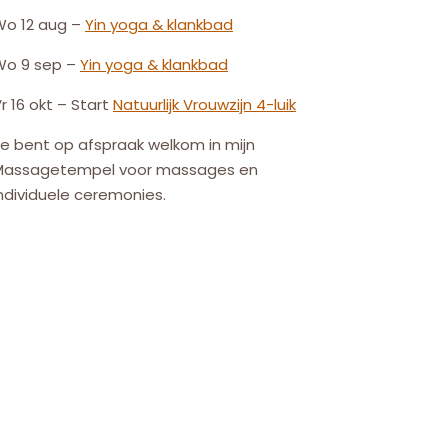
Wo 12 aug –
Yin yoga & klankbad
Wo 9 sep –
Yin yoga & klankbad
r 16 okt – Start
Natuurlijk
Vrouw
zijn
4-luik
e bent op afspraak welkom in mijn
Massagetempel voor massages en
ndividuele ceremonies.