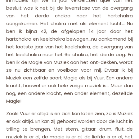
Inmiddels zijn we 14 jaar verder…ten tijde van het
besluit was ik net bij de levensfase van de overgang
van het derde chakra naar het hartchakra
aangekomen. Het chakra met als element lucht… Nu
ben ik bijna 42, de afgelopen 14 jaar door het
hartchakra en keelchakra bewogen…nu aankomend bij
het laatste jaar van het keelchakra, de overgang van
het keelchakra naar het 6e chakra, het derde oog. En
ben ik de Magie van Muziek aan het ont-dekken, wordt
ze nu zichtbaar en voelbaar voor mij. Ervaar ik bij
Muziek een zelfde soort Magie als bij Vuur. Een andere
kracht, hoewel er ook hele vurige muziek is… Maar dan
nog, een andere kracht, een ander element, dezelfde
Magie!
Zoals Vuur er altijd is en zich kan laten zien, zo is Muziek
er ook altijd. En kan zij gehoord worden door de lucht in
trilling te brengen. Met stem, gitaar, drum, fluit…de
muziek is er al, de magie is er al, de liefde is er al, het