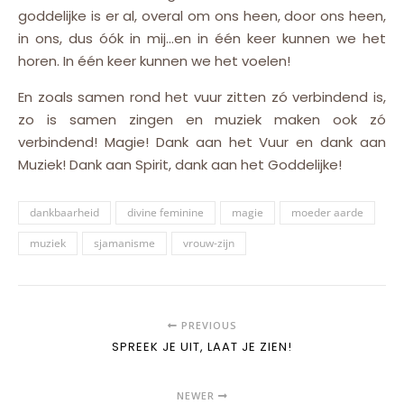
goddelijke is er al, overal om ons heen, door ons heen,
in ons, dus óók in mij…en in één keer kunnen we het
horen. In één keer kunnen we het voelen!
En zoals samen rond het vuur zitten zó verbindend is,
zo is samen zingen en muziek maken ook zó
verbindend! Magie! Dank aan het Vuur en dank aan
Muziek! Dank aan Spirit, dank aan het Goddelijke!
dankbaarheid
divine feminine
magie
moeder aarde
muziek
sjamanisme
vrouw-zijn
PREVIOUS
SPREEK JE UIT, LAAT JE ZIEN!
NEWER