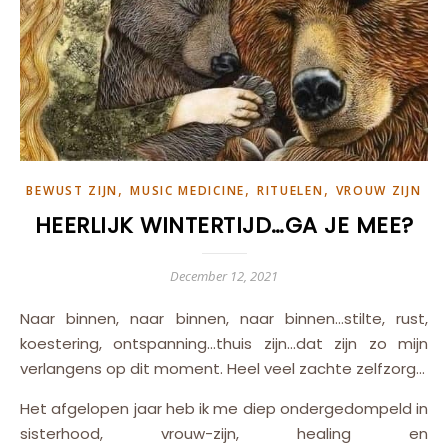
,
,
,
BEWUST ZIJN
MUSIC MEDICINE
RITUELEN
VROUW ZIJN
HEERLIJK WINTERTIJD…GA JE MEE?
December 12, 2021
Naar binnen, naar binnen, naar binnen…stilte, rust,
koestering, ontspanning…thuis zijn…dat zijn zo mijn
verlangens op dit moment. Heel veel zachte zelfzorg…
Het afgelopen jaar heb ik me diep ondergedompeld in
sisterhood, vrouw-zijn, healing en