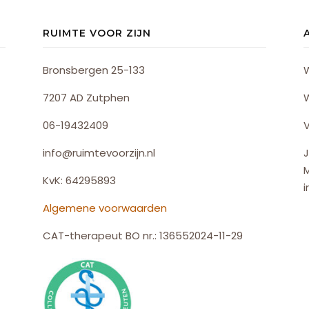
RUIMTE VOOR ZIJN
Bronsbergen 25-133
7207 AD Zutphen
06-19432409
V
info@ruimtevoorzijn.nl
J
KvK: 64295893
i
Algemene voorwaarden
CAT-therapeut BO nr.: 136552024-11-29