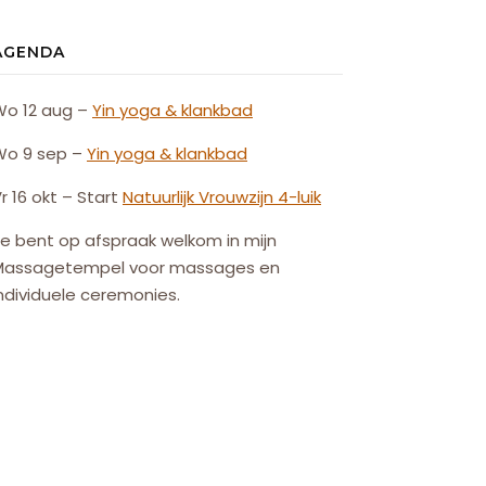
AGENDA
Wo 12 aug –
Yin yoga & klankbad
Wo 9 sep –
Yin yoga & klankbad
r 16 okt – Start
Natuurlijk
Vrouw
zijn
4-luik
e bent op afspraak welkom in mijn
Massagetempel voor massages en
ndividuele ceremonies.