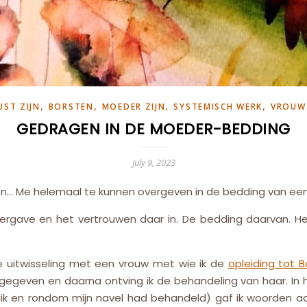
,
,
,
,
UST ZIJN
BORSTEN
MOEDER ZIJN
SYSTEMISCH WERK
VROUW 
GEDRAGEN IN DE MOEDER-BEDDING
July 9, 2023
n… Me helemaal te kunnen overgeven in de bedding van ee
vergave en het vertrouwen daar in. De bedding daarvan. He
e uitwisseling met een vrouw met wie ik de
opleiding tot 
gegeven en daarna ontving ik de behandeling van haar. In h
buik en rondom mijn navel had behandeld) gaf ik woorden 