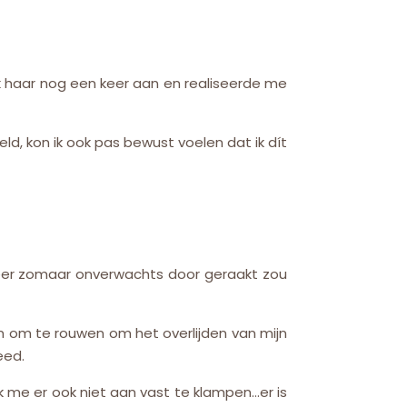
k haar nog een keer aan en realiseerde me
, kon ik ook pas bewust voelen dat ik dít
t meer zomaar onverwachts door geraakt zou
wam om te rouwen om het overlijden van mijn
eed.
k me er ook niet aan vast te klampen…er is