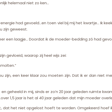
nlijk helemaal niet zo ken…
nergie had gevoeld…en toen viel bij mij het kwartje… Ik kee
u zijn geweest.
r een laagje… Doordat ik de moeder-bedding zó had gevoeld
ijn gevloeid, waarop zij heel wijs zei:
smolten.”
zou zijn, een keer klaar zou moeten zijn. Dat ik er dan nie
en en geheeld in mij, sinds er zo’n 20 jaar geleden ruimte k
over 1,5 jaar is het al 40 jaar geleden dat mijn moeder overl
t, dat het niet opgelost hoeft te worden. Omgekeerd hoef i