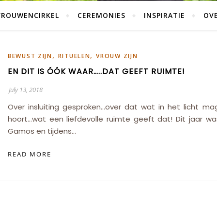
VROUWENCIRKEL
CEREMONIES
INSPIRATIE
OVE
,
,
BEWUST ZIJN
RITUELEN
VROUW ZIJN
EN DIT IS ÓÓK WAAR…..DAT GEEFT RUIMTE!
July 13, 2018
Over insluiting gesproken…over dat wat in het licht ma
hoort…wat een liefdevolle ruimte geeft dat! Dit jaar was
Gamos en tijdens…
READ MORE