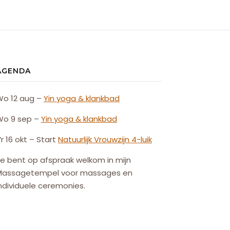
AGENDA
Wo 12 aug –
Yin yoga & klankbad
Wo 9 sep –
Yin yoga & klankbad
r 16 okt – Start
Natuurlijk
Vrouw
zijn
4-luik
e bent op afspraak welkom in mijn
Massagetempel voor massages en
ndividuele ceremonies.