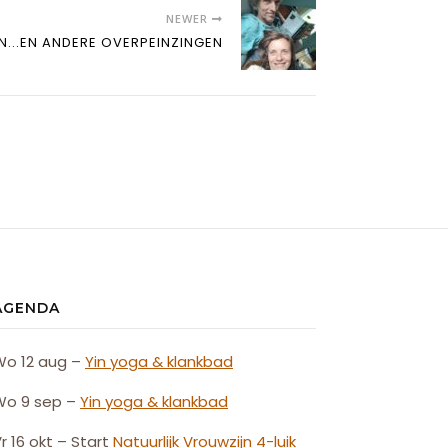
NEWER
N...EN ANDERE OVERPEINZINGEN
AGENDA
Wo 12 aug –
Yin yoga & klankbad
Wo 9 sep –
Yin yoga & klankbad
r 16 okt – Start
Natuurlijk
Vrouw
zijn
4-luik