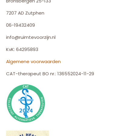
Bronsbergen 25-133
7207 AD Zutphen
06-19432409
info@ruimtevoorzijn.nl
KvK: 64295893
Algemene voorwaarden
CAT-therapeut BO nr.: 136552024-11-29