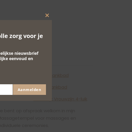
Close
this
module
le zorg voor je
lijkse nieuwsbrief
lijke eenvoud en
AGENDA
Wo 12 aug –
Yin yoga & klankbad
Wo 9 sep –
Yin yoga & klankbad
Aanmelden
r 16 okt – Start
Natuurlijk
Vrouw
zijn
4-luik
e bent op afspraak welkom in mijn
Massagetempel voor massages en
ndividuele ceremonies.