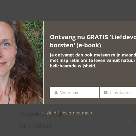
Ontvang nu GRATIS 'Liefdevol
borsten' (e-book)
Je ontvangt dan ook meteen mijn maande
met inspiratie om te leven vanuit natuur
RUIMTE VOOR ZIJN
belichaamde wijsheid.
Bronsbergen 25-133
7207 AD Zutphen
Voornaam
e-mailadres
Voornaam
e-
06-19432409
V
mailadres
Ik zie dit liever niet meer.
info@ruimtevoorzijn.nl
J
KvK: 64295893
i