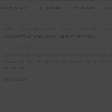
VROUWENCIRKEL
CEREMONIES
INSPIRATIE
OVE
,
,
,
BEWUST ZIJN
FAMILIE-OPSTELLINGEN
SYSTEMISCH WERK
JIJ HOEFT JE VROUWENLIJN NIET TE HELEN…
November 22, 2022
Het lot van je (voor)moeder(s) hoef jij niet te dragen. 
zwaar voor jou. De pijn en het verdriet van je (voor)m
vrouwenlijn…
READ MORE