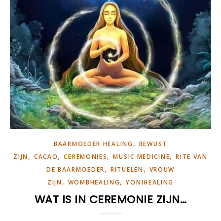
,
BAARMOEDER HEALING
BEWUST
,
,
,
,
ZIJN
CACAO
CEREMONIES
MUSIC MEDICINE
RITE VAN
,
,
DE BAARMOEDER
RITUELEN
VROUW
,
,
ZIJN
WOMBHEALING
YONIHEALING
WAT IS IN CEREMONIE ZIJN…