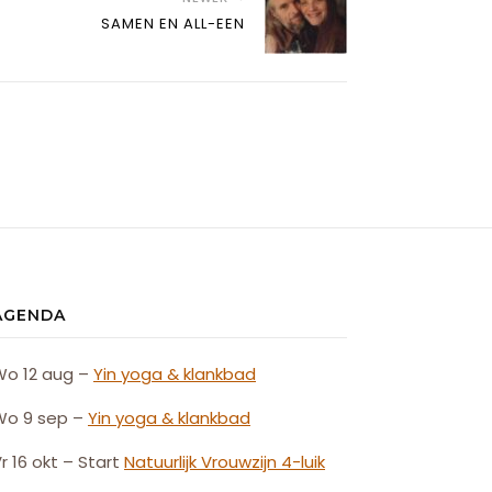
SAMEN EN ALL-EEN
AGENDA
Wo 12 aug –
Yin yoga & klankbad
Wo 9 sep –
Yin yoga & klankbad
r 16 okt – Start
Natuurlijk
Vrouw
zijn
4-luik