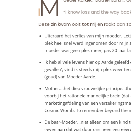
M
oeder Aarde… Mother Earth… 
“I
know loss and the way back
Deze zin kwam ooit tot mij en raakt aan zo
Uiteraard het verlies van mijn moeder. Let
plek heel snel werd ingenomen door mijn s
moeder was geen plek meer, pas 20 jaar late
Ik heb al vele levens hier op Aarde geleefd 
gevallen’, vind ik steeds mijn plek weer t
(goud) van Moeder Aarde.
Mother….het diep vrouwelijke principe…the
voorbij het rationele mannelijke brein (da
marketingafdeling van een verzekeringsmaa
Cosmic Womb. To remember beyond the 
De baar-Moeder…niet alleen om een kind te
geven aan dat wat dóór ons heen gecreëerd 