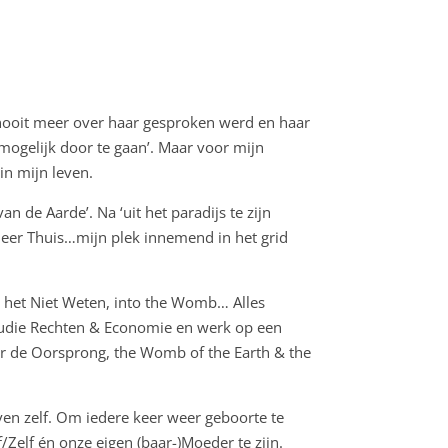
a nooit meer over haar gesproken werd en haar
mogelijk door te gaan’. Maar voor mijn
in mijn leven.
n de Aarde’. Na ‘uit het paradijs te zijn
 meer Thuis…mijn plek innemend in het grid
, het Niet Weten, into the Womb… Alles
 studie Rechten & Economie en werk op een
ar de Oorsprong, the Womb of the Earth & the
en zelf. Om iedere keer weer geboorte te
Zelf én onze eigen (baar-)Moeder te zijn.