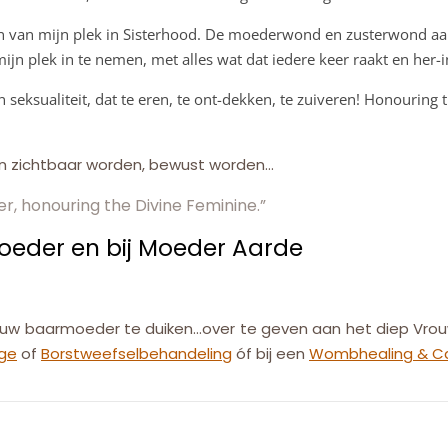
van mijn plek in Sisterhood. De moederwond en zusterwond aan te
ijn plek in te nemen, met alles wat dat iedere keer raakt en her-i
 seksualiteit, dat te eren, te ont-dekken, te zuiveren! Honourin
gen zichtbaar worden, bewust worden…
r, honouring the Divine Feminine.”
eder en bij Moeder Aarde
n jouw baarmoeder te duiken…over te geven aan het diep Vrou
ge
of
Borstweefselbehandeling
óf bij een
Wombhealing & C