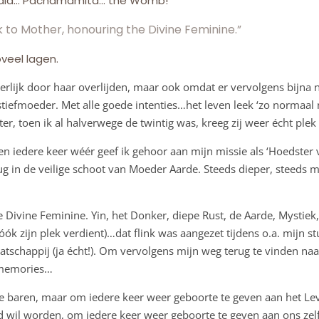
Gaia… Pachamamita… the Womb!
 to Mother, honouring the Divine Feminine.”
veel lagen.
terlijk door haar overlijden, maar ook omdat er vervolgens bijn
tiefmoeder. Met alle goede intenties…het leven leek ‘zo normaal 
r, toen ik al halverwege de twintig was, kreeg zij weer écht plek 
en iedere keer wéér geef ik gehoor aan mijn missie als ‘Hoedster va
erug in de veilige schoot van Moeder Aarde. Steeds dieper, steeds
 Divine Feminine. Yin, het Donker, diepe Rust, de Aarde, Mystiek
t óók zijn plek verdient)…dat flink was aangezet tijdens o.a. mijn
tschappij (ja écht!). Om vervolgens mijn weg terug te vinden na
memories…
 baren, maar om iedere keer weer geboorte te geven aan het Lev
wil worden, om iedere keer weer geboorte te geven aan ons zelf/