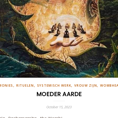
,
,
,
,
MONIES
RITUELEN
SYSTEMISCH WERK
VROUW ZIJN
WOMBHEA
MOEDER AARDE
October 15, 2023