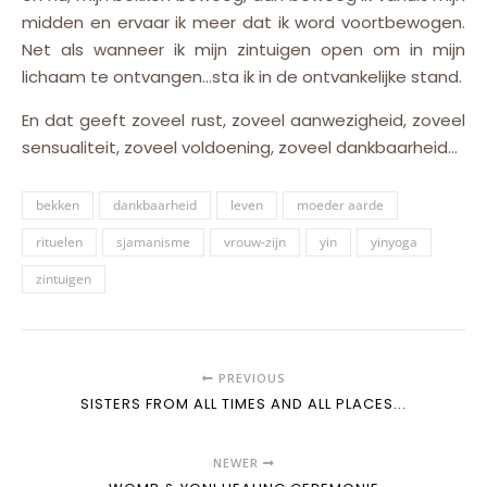
midden en ervaar ik meer dat ik word voortbewogen.
Net als wanneer ik mijn zintuigen open om in mijn
lichaam te ontvangen…sta ik in de ontvankelijke stand.
En dat geeft zoveel rust, zoveel aanwezigheid, zoveel
sensualiteit, zoveel voldoening, zoveel dankbaarheid…
bekken
dankbaarheid
leven
moeder aarde
rituelen
sjamanisme
vrouw-zijn
yin
yinyoga
zintuigen
PREVIOUS
SISTERS FROM ALL TIMES AND ALL PLACES...
NEWER