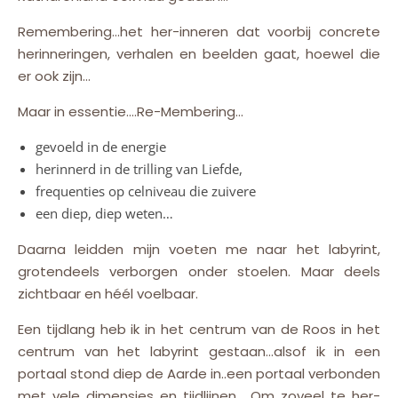
Remembering…het her-inneren dat voorbij concrete
herinneringen, verhalen en beelden gaat, hoewel die
er ook zijn…
Maar in essentie….Re-Membering…
gevoeld in de energie
herinnerd in de trilling van Liefde,
frequenties op celniveau die zuivere
een diep, diep weten…
Daarna leidden mijn voeten me naar het labyrint,
grotendeels verborgen onder stoelen. Maar deels
zichtbaar en héél voelbaar.
Een tijdlang heb ik in het centrum van de Roos in het
centrum van het labyrint gestaan…alsof ik in een
portaal stond diep de Aarde in..een portaal verbonden
met vele dimensies en tijdlijnen… Om zoveel te her-