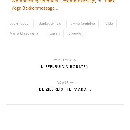
Wombhealingceremonie
,
Womb-massage
, of
Thaise
Yoga Bekkenmassage
…
baarmoeder
dankbaarheid
divine feminine
liefde
Maria Magdalena
rituelen
vrouw-zijn
PREVIOUS
KLEEFKRUID & BORSTEN
NEWER
DE ZIEL REIST TE PAARD....