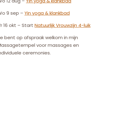
Wo 12 aug –
Yin yoga & klankbad
Wo 9 sep –
Yin yoga & klankbad
r 16 okt – Start
Natuurlijk
Vrouw
zijn
4-luik
e bent op afspraak welkom in mijn
Massagetempel voor massages en
ndividuele ceremonies.