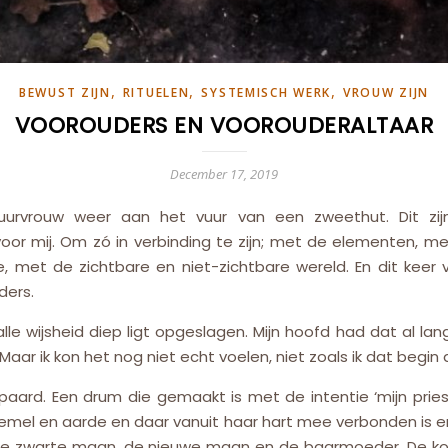
,
,
,
BEWUST ZIJN
RITUELEN
SYSTEMISCH WERK
VROUW ZIJN
VOOROUDERS EN VOOROUDERALTAAR
December 17, 2019
uurvrouw weer aan het vuur van een zweethut. Dit zij
or mij. Om zó in verbinding te zijn; met de elementen, me
 met de zichtbare en niet-zichtbare wereld. En dit keer v
ders.
alle wijsheid diep ligt opgeslagen. Mijn hoofd had dat al l
 Maar ik kon het nog niet echt voelen, niet zoals ik dat beg
paard. Een drum die gemaakt is met de intentie ‘mijn prie
hemel en aarde en daar vanuit haar hart mee verbonden is en
et de zwarte maan, de nieuwe maan en de baarmoeder. De k