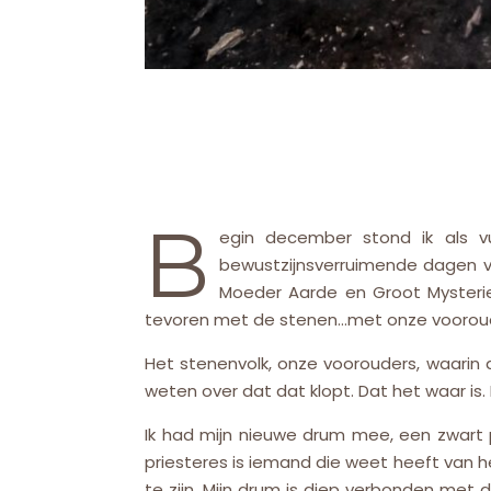
B
egin december stond ik als v
bewustzijnsverruimende dagen vo
Moeder Aarde en Groot Mysterie,
tevoren met de stenen…met onze voorou
Het stenenvolk, onze voorouders, waarin 
weten over dat dat klopt. Dat het waar is.
Ik had mijn nieuwe drum mee, een zwart 
priesteres is iemand die weet heeft van 
te zijn. Mijn drum is diep verbonden m