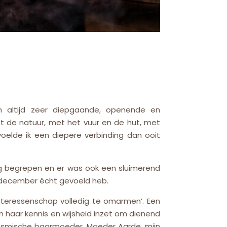
n altijd zeer diepgaande, openende en
t de natuur, met het vuur en de hut, met
oelde ik een diepere verbinding dan ooit
ang begrepen en er was ook een sluimerend
in december écht gevoeld heb.
steressenschap volledig te omarmen’. Een
 haar kennis en wijsheid inzet om dienend
osmische baarmoeder, Moeder Aarde, mijn