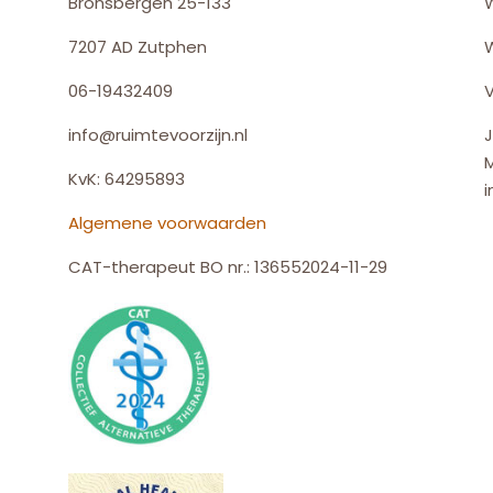
Bronsbergen 25-133
7207 AD Zutphen
06-19432409
V
info@ruimtevoorzijn.nl
J
KvK: 64295893
i
Algemene voorwaarden
CAT-therapeut BO nr.: 136552024-11-29