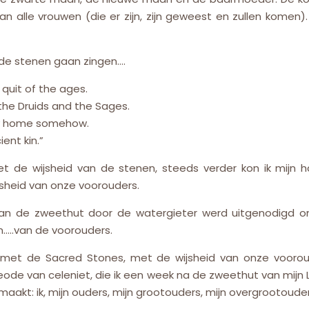
lle vrouwen (die er zijn, zijn geweest en zullen komen). Me
de stenen gaan zingen….
quit of the ages.
the Druids and the Sages.
way home somehow.
ent kin.”
t de wijsheid van de stenen, steeds verder kon ik mijn h
jsheid van onze voorouders.
 van de zweethut door de watergieter werd uitgenodigd 
n…..van de voorouders.
 met de Sacred Stones, met de wijsheid van onze voorou
ode van celeniet, die ik een week na de zweethut van mijn L
maakt: ik, mijn ouders, mijn grootouders, mijn overgrootou