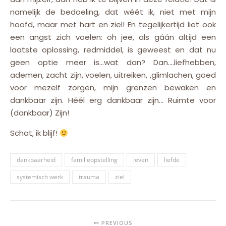
namelijk de bedoeling, dat wéét ik, niet met mijn
hoofd, maar met hart en ziel! En tegelijkertijd liet ook
een angst zich voelen: oh jee, als gáán altijd een
laatste oplossing, redmiddel, is geweest en dat nu
geen optie meer is…wat dan? Dan….liefhebben,
ademen, zacht zijn, voelen, uitreiken, ,glimlachen, goed
voor mezelf zorgen, mijn grenzen bewaken en
dankbaar zijn. Héél erg dankbaar zijn… Ruimte voor
(dankbaar) Zijn!
Schat, ik blijf!
dankbaarheid
familieopstelling
leven
liefde
systemisch werk
trauma
ziel
PREVIOUS