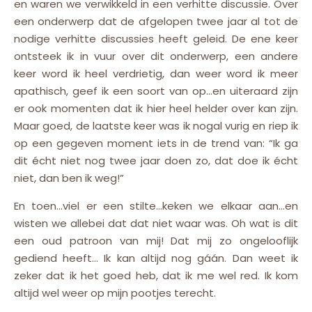
en waren we verwikkeld in een verhitte discussie. Over
een onderwerp dat de afgelopen twee jaar al tot de
nodige verhitte discussies heeft geleid. De ene keer
ontsteek ik in vuur over dit onderwerp, een andere
keer word ik heel verdrietig, dan weer word ik meer
apathisch, geef ik een soort van op…en uiteraard zijn
er ook momenten dat ik hier heel helder over kan zijn.
Maar goed, de laatste keer was ik nogal vurig en riep ik
op een gegeven moment iets in de trend van: “Ik ga
dit écht niet nog twee jaar doen zo, dat doe ik écht
niet, dan ben ik weg!”
En toen…viel er een stilte…keken we elkaar aan…en
wisten we allebei dat dat niet waar was. Oh wat is dit
een oud patroon van mij! Dat mij zo ongelooflijk
gediend heeft… Ik kan altijd nog gáán. Dan weet ik
zeker dat ik het goed heb, dat ik me wel red. Ik kom
altijd wel weer op mijn pootjes terecht.