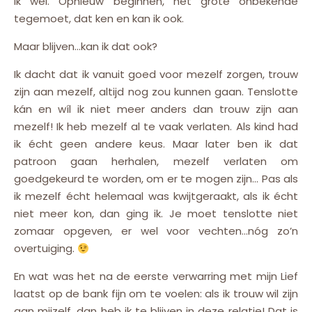
ik wel. Opnieuw beginnen, het grote onbekende
tegemoet, dat ken en kan ik ook.
Maar blijven…kan ik dat ook?
Ik dacht dat ik vanuit goed voor mezelf zorgen, trouw
zijn aan mezelf, altijd nog zou kunnen gaan. Tenslotte
kán en wíl ik niet meer anders dan trouw zijn aan
mezelf! Ik heb mezelf al te vaak verlaten. Als kind had
ik écht geen andere keus. Maar later ben ik dat
patroon gaan herhalen, mezelf verlaten om
goedgekeurd te worden, om er te mogen zijn… Pas als
ik mezelf écht helemaal was kwijtgeraakt, als ik écht
niet meer kon, dan ging ik. Je moet tenslotte niet
zomaar opgeven, er wel voor vechten…nóg zo’n
overtuiging.
En wat was het na de eerste verwarring met mijn Lief
laatst op de bank fijn om te voelen: als ik trouw wil zijn
aan mijzelf, dan heb ik te blijven in deze relatie! Dat is