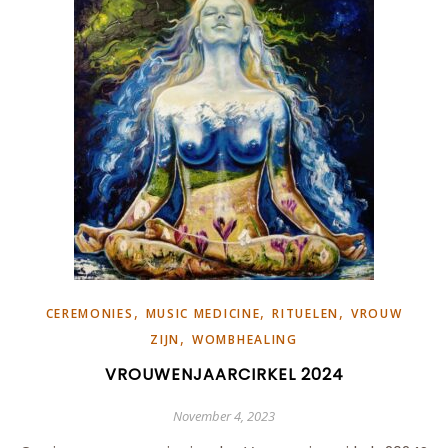
,
,
,
CEREMONIES
MUSIC MEDICINE
RITUELEN
VROUW
,
ZIJN
WOMBHEALING
VROUWENJAARCIRKEL 2024
November 4, 2023