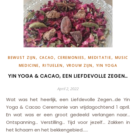
,
,
,
,
BEWUST ZIJN
CACAO
CEREMONIES
MEDITATIE
MUSIC
,
,
,
MEDICINE
RITUELEN
VROUW ZIJN
YIN YOGA
YIN YOGA & CACAO, EEN LIEFDEVOLLE ZEGEN…
April 2, 2022
Wat was het heerlijk, een Liefdevolle Zegen…de Yin
Yoga & Cacao Ceremonie van vrijdagochtend 1 april.
En wat was er een groot gedeeld verlangen naar…
Ontspanning… Verstilling… Tijd voor jezelf… Zakken in
het lichaam en het bekkengebied……